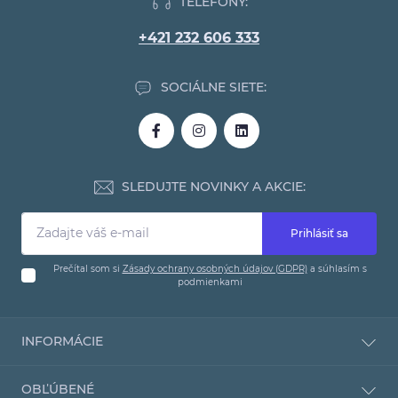
TELEFÓNY:
+421 232 606 333
SOCIÁLNE SIETE:
SLEDUJTE NOVINKY A AKCIE:
Prihlásiť sa
Prečítal som si
Zásady ochrany osobných údajov (GDPR)
a súhlasím s
podmienkami
INFORMÁCIE
O obchode
OBĽÚBENÉ
Dodacie a platobné podmienky