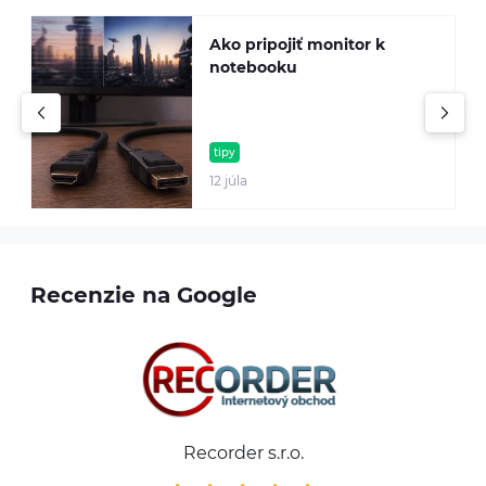
Ako pripojiť monitor k
A
notebooku
š
T
p
tipy
12 júla
0
Recenzie na Google
Recorder s.r.o.