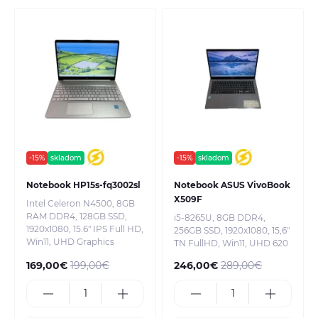
-15%
skladom
-15%
skladom
Notebook HP15s-fq3002sl
Notebook ASUS VivoBook
X509F
Intel Celeron N4500, 8GB
RAM DDR4, 128GB SSD,
i5-8265U, 8GB DDR4,
1920x1080, 15.6" IPS Full HD,
256GB SSD, 1920x1080, 15,6"
Win11, UHD Graphics
TN FullHD, Win11, UHD 620
169,00€
199,00€
246,00€
289,00€