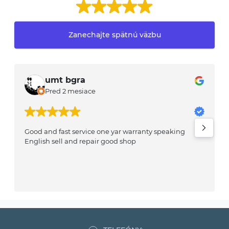
Zanechajte spätnú väzbu
umt bgra
Pred 2 mesiace
Good and fast service one yar warranty speaking
I
English sell and repair good shop
w
–