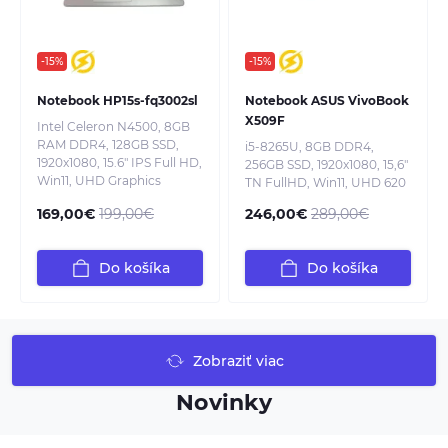
-15%
-15%
Notebook HP15s-fq3002sl
Notebook ASUS VivoBook
X509F
Intel Celeron N4500, 8GB
RAM DDR4, 128GB SSD,
i5-8265U, 8GB DDR4,
1920x1080, 15.6" IPS Full HD,
256GB SSD, 1920x1080, 15,6"
Win11, UHD Graphics
TN FullHD, Win11, UHD 620
169,00€
199,00€
246,00€
289,00€
Do košíka
Do košíka
Zobraziť viac
Novinky