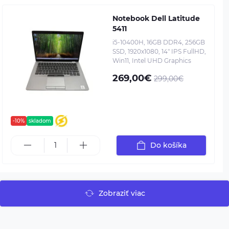
Notebook Dell Latitude
5411
i5-10400H, 16GB DDR4, 256GB
SSD, 1920x1080, 14" IPS FullHD,
Win11, Intel UHD Graphics
269,00€
299,00€
-10%
skladom
Do košíka
Zobraziť viac