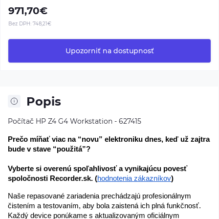
971,70€
Bez DPH:
748,21€
Upozorniť na dostupnosť
Popis
Počítač HP Z4 G4 Workstation - 627415
Prečo míňať viac na “novu” elektroniku dnes, keď už zajtra 
bude v stave “použitá”?
Vyberte si overenú spoľahlivosť a vynikajúcu povesť 
spoločnosti Recorder.sk. (
hodnotenia zákazníkov
)
Naše repasované zariadenia prechádzajú profesionálnym 
čistením a testovaním, aby bola zaistená ich plná funkčnosť. 
Každý device ponúkame s aktualizovaným oficiálnym 