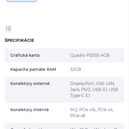
ŠPECIFIKÁCIE
Grafická karta
Quadro P2000 4GB
Kapacita pamäte RAM
32GB
Konektory externé
DisplayPort, GbE LAN,
Jack, PS/2, USB 3.1, USB
Type-C 3.1
Konektory interné
M.2, PCIe x16, PCIe x4,
PCIe x8