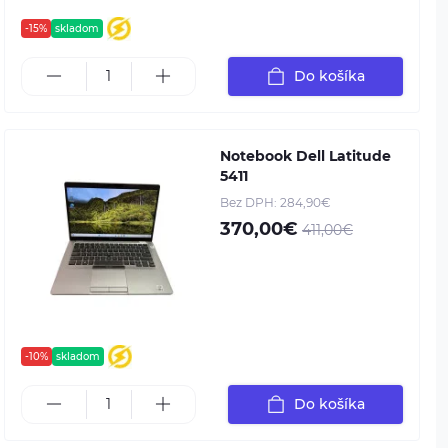
-15%
skladom
Do košíka
Notebook Dell Latitude
5411
Bez DPH: 284,90€
370,00€
411,00€
-10%
skladom
Do košíka