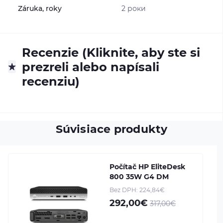
Záruka, roky
2 роки
Recenzie (Kliknite, aby ste si
prezreli alebo napísali
recenziu)
Súvisiace produkty
Počítač HP EliteDesk
800 35W G4 DM
Bez DPH: 224,84€
292,00€
317,00€