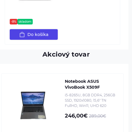
-8%
skladom
Do košíka
Akciový tovar
Notebook ASUS
VivoBook X509F
i5-8265U, 8GB DDR4, 256GB
SSD, 1920x1080, 15,6" TN
FullHD, Win11, UHD 620
246,00€
289,00€