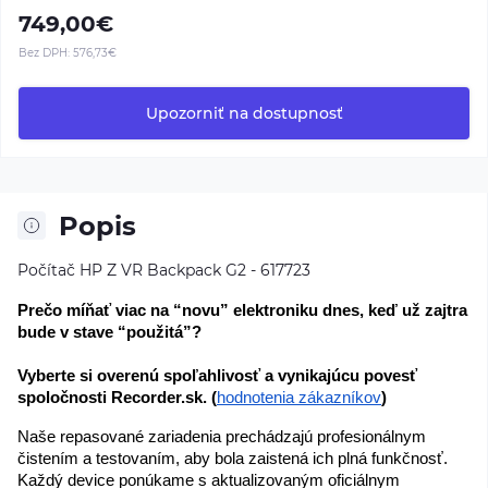
749,00€
Bez DPH:
576,73€
Upozorniť na dostupnosť
Popis
Počítač HP Z VR Backpack G2 - 617723
Prečo míňať viac na “novu” elektroniku dnes, keď už zajtra 
bude v stave “použitá”?
Vyberte si overenú spoľahlivosť a vynikajúcu povesť 
spoločnosti Recorder.sk. (
hodnotenia zákazníkov
)
Naše repasované zariadenia prechádzajú profesionálnym 
čistením a testovaním, aby bola zaistená ich plná funkčnosť. 
Každý device ponúkame s aktualizovaným oficiálnym 