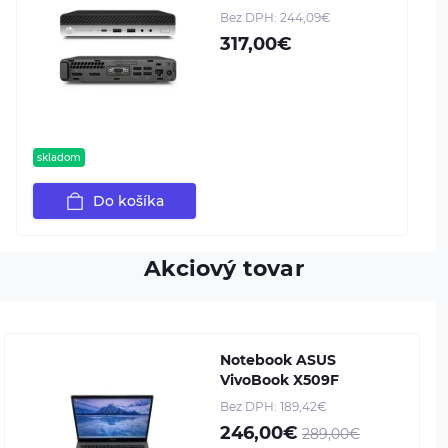
Bez DPH: 244,09€
317,00€
skladom
Do košíka
Akciový tovar
Notebook ASUS
VivoBook X509F
Bez DPH: 189,42€
246,00€
289,00€