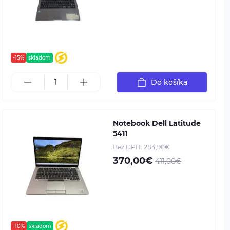
-15%
skladom
Do košíka
Notebook Dell Latitude
5411
Bez DPH: 284,90€
370,00€
411,00€
-10%
skladom