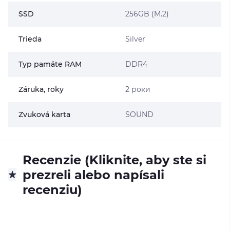
SSD
256GB (M.2)
Trieda
Silver
Typ pamäte RAM
DDR4
Záruka, roky
2 роки
Zvuková karta
SOUND
Recenzie (Kliknite, aby ste si
prezreli alebo napísali
recenziu)