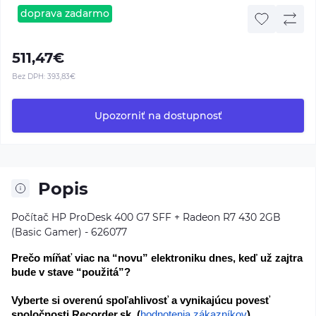
doprava zadarmo
511,47€
Bez DPH:
393,83€
Upozorniť na dostupnosť
Popis
Počítač HP ProDesk 400 G7 SFF + Radeon R7 430 2GB
(Basic Gamer) - 626077
Prečo míňať viac na “novu” elektroniku dnes, keď už zajtra 
bude v stave “použitá”?
Vyberte si overenú spoľahlivosť a vynikajúcu povesť 
spoločnosti Recorder.sk. (
hodnotenia zákazníkov
)