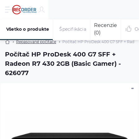
Recenzie
Všetko o produkte
Špecifikácia
O
(0)
Repasované počítače
Počítač HP ProDesk 400 G7 SFF + Radeo
Počítač HP ProDesk 400 G7 SFF +
Radeon R7 430 2GB (Basic Gamer) -
626077