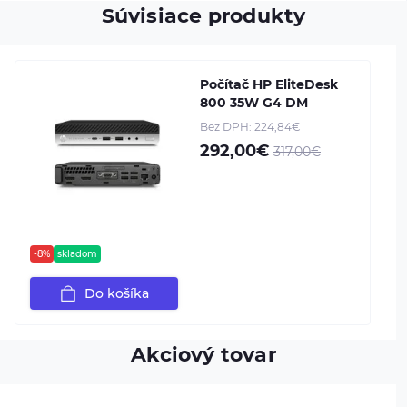
Súvisiace produkty
Počítač HP EliteDesk
800 35W G4 DM
Bez DPH: 224,84€
292,00€
317,00€
-8%
skladom
Do košíka
Akciový tovar