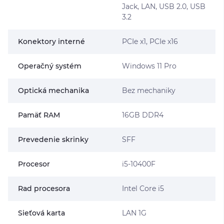
Jack, LAN, USB 2.0, USB
3.2
Konektory interné
PCIe x1, PCIe x16
Operačný systém
Windows 11 Pro
Optická mechanika
Bez mechaniky
Pamäť RAM
16GB DDR4
Prevedenie skrinky
SFF
Procesor
i5-10400F
Rad procesora
Intel Core i5
Sieťová karta
LAN 1G