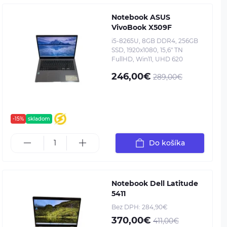
Notebook ASUS
VivoBook X509F
i5-8265U, 8GB DDR4, 256GB
SSD, 1920x1080, 15,6" TN
FullHD, Win11, UHD 620
246,00€
289,00€
-15%
skladom
Do košíka
Notebook Dell Latitude
5411
Bez DPH: 284,90€
370,00€
411,00€