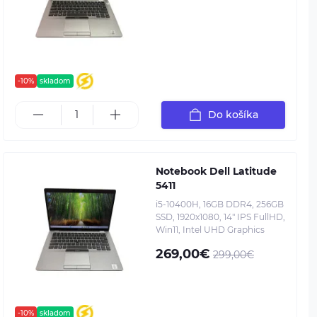
-10%
skladom
Do košíka
Notebook Dell Latitude
5411
i5-10400H, 16GB DDR4, 256GB
SSD, 1920x1080, 14" IPS FullHD,
Win11, Intel UHD Graphics
269,00€
299,00€
-10%
skladom