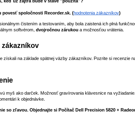
, keď už zajtra bude v stave “použitá”?
u povesť spoločnosti Recorder.sk. (
hodnotenia zákazníkov
)
onálnym čistením a testovaním, aby bola zaistená ich plná funkčnos
álnym softvérom, 
dvojročnou zárukou
 a možnosťou vrátenia.
h zákazníkov
e získali na základe spätnej väzby zákazníkov. Pozrite si recenzie n
enie
vú myš ako darček. Možnosť gravírovania klávesnice na vyžiadanie.
omentári k objednávke.
nie so zľavou. Objednajte si Počítač Dell Precision 5820 + Radeon