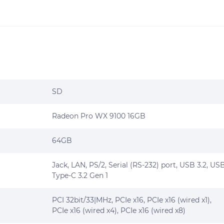
SD
Radeon Pro WX 9100 16GB
64GB
Jack, LAN, PS/2, Serial (RS-232) port, USB 3.2, US
Type-C 3.2 Gen 1
PCI 32bit/33|MHz, PCIe x16, PCIe x16 (wired x1),
PCIe x16 (wired x4), PCIe x16 (wired x8)