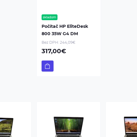
skladom
Počítač HP EliteDesk
800 35W G4 DM
Bez DPH: 244,09€
317,00€