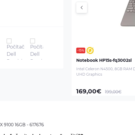
-15%
Notebook HP15s-fq3002sl
Intel Celeron N4500, 8GB RAM DD
UHD Graphics
169,00€
199,00€
X 9100 16GB - 617676