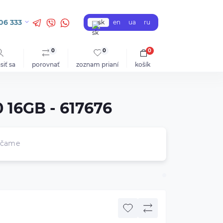
06 333
sk
en
ua
ru
0
0
0
siť sa
porovnať
zoznam prianí
košík
 16GB - 617676
účame