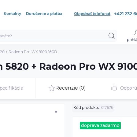
+421 232 6
Kontakty
Doručenie a platba
Objednať telefonat
prihlá
5820 + Radeon Pro WX 9100 16GB
on 5820 + Radeon Pro WX 9100
Recenzie (0)
pecifikácia
Odpor
Kód produktu:
617676
doprava zadarmo