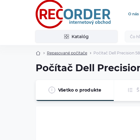
O nás
Katalóg
Repasované počítače
Počítač Dell Precision 
Počítač Dell Precisi
Všetko o produkte
Š