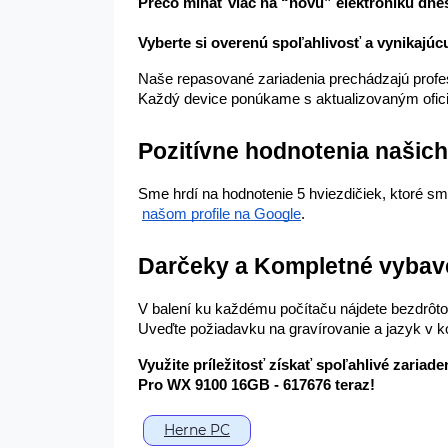
Prečo míňať viac na “novu” elektroniku dnes
Vyberte si overenú spoľahlivosť a vynikajúc
Naše repasované zariadenia prechádzajú profesi
Každý device ponúkame s aktualizovaným ofici
Pozitívne hodnotenia našic
Sme hrdí na hodnotenie 5 hviezdičiek, ktoré sm
našom profile na Google
.
Darčeky a Kompletné vybav
V balení ku každému počítaču nájdete bezdrôto
Uveďte požiadavku na gravírovanie a jazyk v k
Využite príležitosť získať spoľahlivé zariade
Pro WX 9100 16GB - 617676 teraz!
Herne PC